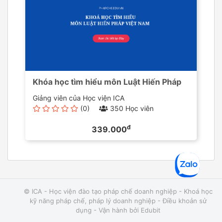
Khóa học tìm hiểu môn Luật Hiến Pháp
Giảng viên của Học viện ICA
(0)
350 Học viên
đ
339.000
© ICA - Học viện đào tạo pháp chế doanh nghiệp - Khoá học
kỹ năng pháp chế, pháp lý doanh nghiệp -
Điều khoản sử
dụng
- Vận hành bởi
Edubit